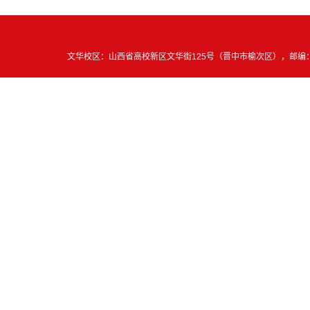
文华校区：山西省高校新区文华街125号（晋中市榆次区），邮编：030619