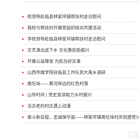
校领导赴临县林家坪镇帮扶村走访慰问
我校与帮扶村开展党组织结对共建活动
学校领导赴临县林家坪镇帮扶村走访慰问
文艺演出送下乡 文化惠民助振兴
开展公益理发 为民办好实事
山西传媒学院驻临县工作队到大禹乡调研
南圪垛——黄河岸边的红色村落
山传时间 | 党史宣讲助力乡村振兴
当古老的村庄遇上动漫
奋斗新征程，忠诚保华诞——林家坪镇南圪垛村庆祝建党1
上页