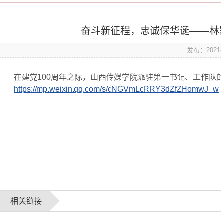
奋斗新征程，忠诚保华诞——林
发布：2021-
在建党100周年之际，山西传媒学院派驻第一书记、工作队
https://mp.weixin.qq.com/s/cNGVmLcRRY3dZfZHomwJ_w
相关链接