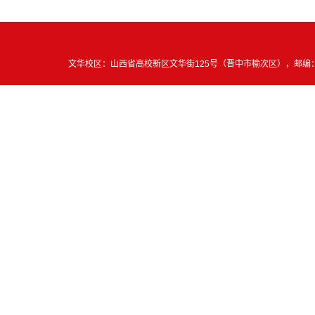
文华校区：山西省高校新区文华街125号（晋中市榆次区），邮编：030619