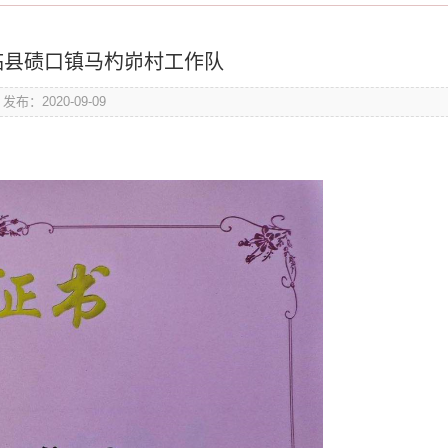
临县碛口镇马杓峁村工作队
发布：2020-09-09